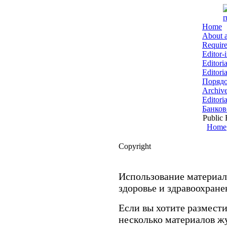
r
Home
About a
Require
Editor-
Editori
Editori
Порядо
Archiv
Editoria
Банков
Public H
Home
Copyright
Использование материа
здоровье и здравоохране
Если вы хотите размести
несколько материалов ж