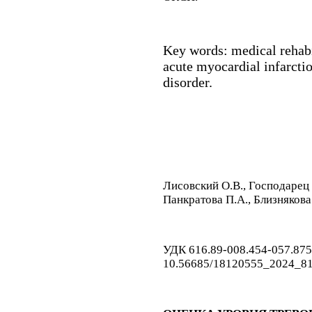
Key words:
medical rehabi
acute myocardial infarctio
disorder.
Лисовский О.В., Господарец 
Панкратова П.А., Близнякова
УДК 616.89-008.454-057.875
10.56685/18120555_2024_8