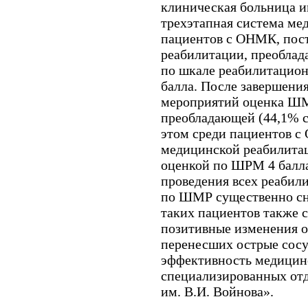
клиническая больница и
трехэтапная система ме
пациентов с ОНМК, пост
реабилитации, преоблад
по шкале реабилитацио
балла. После завершени
мероприятий оценка ШМ
преобладающей (44,1% сл
этом среди пациентов с
медицинской реабилитац
оценкой по ШРМ 4 балла
проведения всех реабил
по ШМР существенно сни
таких пациентов также с
позитивные изменения 
перенесших острые сосу
эффективность медицин
специализированных отд
им. В.И. Войнова».