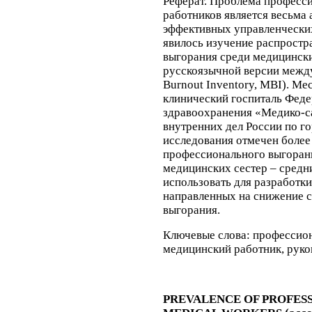
Реферат.
Проблема професси
работников является весьма
эффективных управленчески
явилось изучение распрост
выгорания среди медицински
русскоязычной версии межд
Burnout Inventory, MBI). Ме
клинический госпиталь Феде
здравоохранения «Медико-с
внутренних дел России по го
исследования отмечен более
профессионального выгорания
медицинских сестер – средн
использовать для разработк
направленных на снижение 
выгорания.
Ключевые слова:
профессион
медицинский работник, руков
PREVALENCE OF PROFES