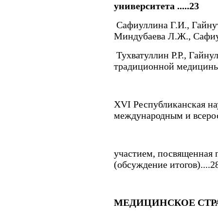
университета .....23
Сафиуллина Г.И.
,
Гайну
Миндубаева Л.Ж.
,
Сафиу
Тухватуллин Р.Р.
,
Гайнул
традиционной медицины
XVI Республиканская на
международным и всеро
участием, посвященная 
(обсуждение итогов)....2
МЕДИЦИНСКОЕ СТР