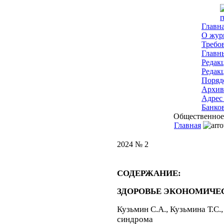
r
Главн
О жур
Требо
Главн
Редак
Редак
Поряд
Архив
Адрес
Банко
Общественное з
Главная
2024 № 2
СОДЕРЖАНИЕ:
ЗДОРОВЬЕ ЭКОНОМИЧЕ
Кузьмин С.А., Кузьмина Т.С.
синдрома