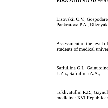
EDUCATION AND PER
Lisovskii O.V., Gospodaret
Pankratova P.A., Bliznyak
Assessment of the level of
students of medical univer
Safiullina G.I.
,
Gainutdin
L.Zh.
,
Safiullina A.A.
,
Tukhvatullin R.R.
,
Gaynul
medicine: XVI Republica