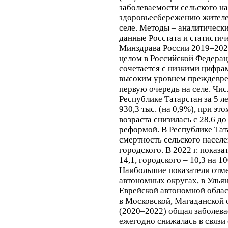
заболеваемости сельского н
здоровьесбережению жителей
селе.
Методы –
аналитически
данные Росстата и статисти
Минздрава России 2019–2022 
целом в Российской Федерац
сочетается с низкими цифра
высоким уровнем преждевре
первую очередь на селе. Чис
Республике Татарстан за 5 ле
930,3 тыс. (на 0,9%), при э
возраста снизилась с 28,6 до
реформой. В Республике Тата
смертность сельского населе
городского. В 2022 г. показа
14,1, городского – 10,3 на 
Наибольшие показатели отм
автономных округах, в Ульян
Еврейской автономной облас
в Московской, Магаданской о
(2020–2022) общая заболева
ежегодно снижалась в связи