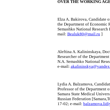
OVER THE WORKING AG
Elza A. Bakirova,
Candidate o
the Department of Economic R
Semashko National Research In
mail:
Bealuk80@mail.ru
]
Aleftina A. Kalininskaya,
Doct
Researcher of the Department 
N.A. Semashko National Resea
e-mail:
akalininskya@yandex
Lydia A. Balzamova,
Candidat
Professor of the Department o
Samara State Medical Universit
Russian Federation [Samara,Tu
17-02; e-mail:
balzamova.lidi