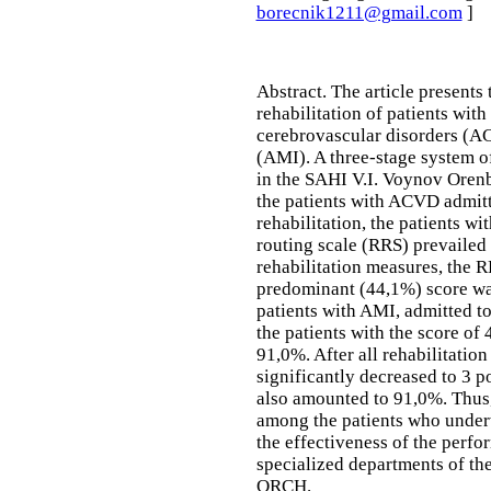
borecnik1211@gmail.com
]
Abstract.
The article presents
rehabilitation of patients wit
cerebrovascular disorders (A
(AMI). A three-stage system of
in the SAHI V.I. Voynov Oren
the patients with ACVD admitt
rehabilitation, the patients wi
routing scale (RRS) prevailed 
rehabilitation measures, the R
predominant (44,1%) score was
patients with AMI, admitted to
the patients with the score of 
91,0%. After all rehabilitatio
significantly decreased to 3 p
also amounted to 91,0%. Thus,
among the patients who under
the effectiveness of the perfo
specialized departments of th
ORCH.