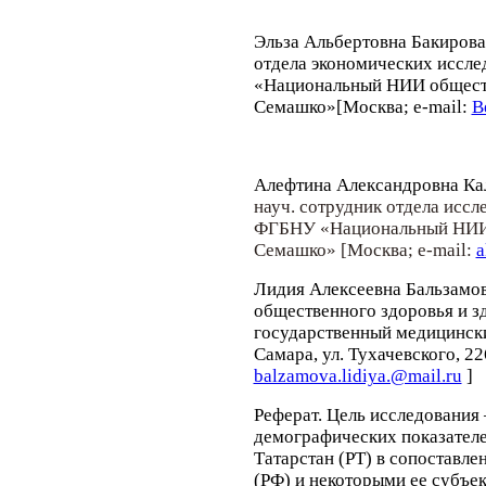
Эльза Альбертовна Бакирова
отдела экономических иссл
«Национальный НИИ обществ
Семашко»
[
Москва; e-mail:
B
Алефтина Александровна Ка
науч. сотрудник отдела исс
ФГБНУ «Национальный НИИ 
Семашко»
[
Москва; e-mail:
a
Лидия Алексеевна Бальзамо
общественного здоровья и 
государственный медицинск
Самара, ул. Тухачевского, 226
balzamova.lidiya.@mail.ru
]
Реферат.
Цель
исследования 
демографических показателе
Татарстан (РТ) в сопоставл
(РФ) и некоторыми ее субъек