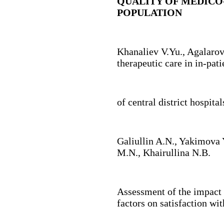
QUALITY OF MEDICO
POPULATION
Khanaliev V.Yu.
,
Agalarov
therapeutic care in in-pat
of central district hospita
Galiullin A.N.
,
Yakimova 
M.N., Khairullina N.B.
Assessment of the impact 
factors on satisfaction wit